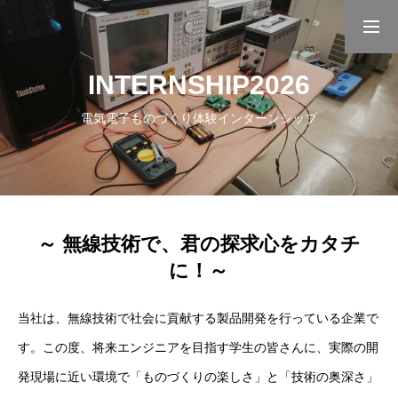
INTERNSHIP2026
インターンシップ
採用エントリー
電気電子ものづくり体験インターンシップ
トップページ
会社を知る
～ 無線技術で、君の探求心をカタチ
働く人を知る
に！～
募集要項
当社は、無線技術で社会に貢献する製品開発を行っている企業で
す。この度、将来エンジニアを目指す学生の皆さんに、実際の開
インターンシップ
発現場に近い環境で「ものづくりの楽しさ」と「技術の奥深さ」